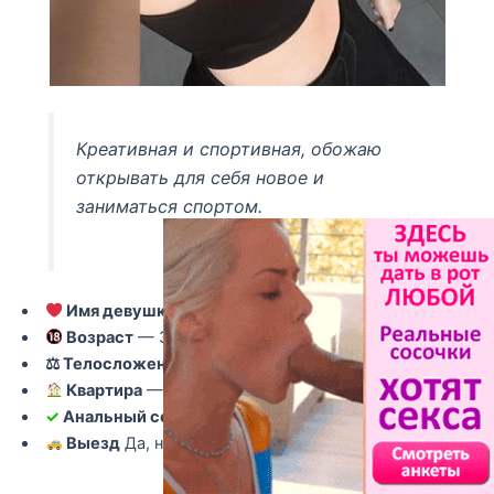
Креативная и спортивная, обожаю
открывать для себя новое и
заниматься спортом.
Имя девушки
— Зоя
Возраст
— 36
⚖ Телосложение
— Обычное
Квартира
— Есть
✓
Анальный секс
— возможен
Выезд
Да, но такси за Ваш счет