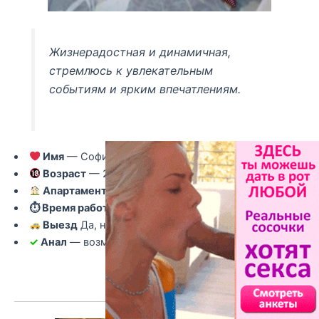
Жизнерадостная и динамичная,
стремлюсь к увлекательным
событиям и ярким впечатлениям.
Имя
— София
Возраст
— 27
Апартаменты
— Да, есть
⏱ Время работы
— с 10:00 до 04:00
Выезд
Да, но такси за Ваш счет
✓
Анал
— возможен
Подробнее