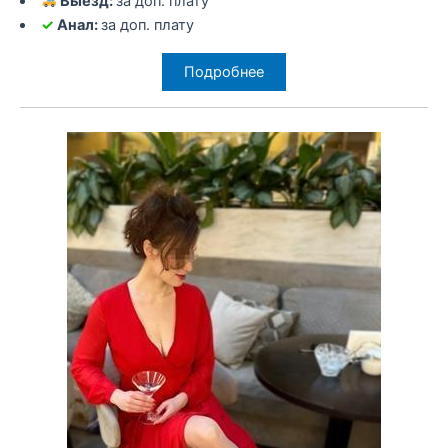
Выезд:
за доп. плату
✓
Анал:
за доп. плату
Подробнее