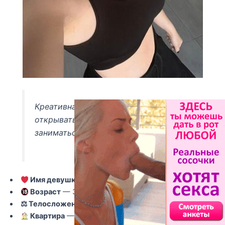
Креативная и спортивная, обожаю
открывать для себя новое и
заниматься спортом.
Имя девушки
— Зоя
Возраст
— 36
⚖ Телосложение
— Обычное
Квартира
— Есть