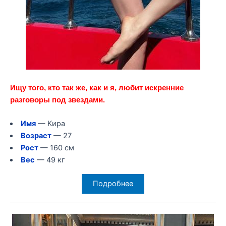
Ищу того, кто так же, как и я, любит искренние
разговоры под звездами.
Имя
— Кира
Возраст
— 27
Рост
— 160 см
Вес
— 49 кг
Подробнее