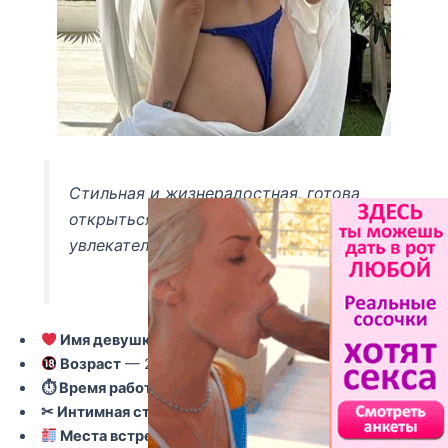
Стильная и жизнерадостная, готова
открыться новым приключениям и
увлекательным встречам.
Имя девушки
— Кристина
Возраст
— 27
⏱ Время работы
— В любое время
✂ Интимная стрижка
— Аккуратная
Места встреч
— Апартаменты, выезд в гостиницу,